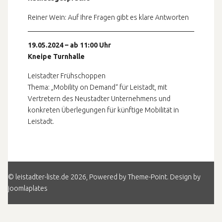
Reiner Wein: Auf Ihre Fragen gibt es klare Antworten
19.05.2024 – ab 11:00 Uhr
Kneipe Turnhalle
Leistadter Frühschoppen
Thema: „Mobility on Demand“ für Leistadt, mit
Vertretern des Neustadter Unternehmens und
konkreten Überlegungen für künftige Mobilität in
Leistadt.
Nächster Beitrag: Ortsvorsteher
Weiter
© leistadter-liste.de 2026, Powered by
Theme-Point
. Design by
joomlaplates