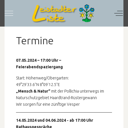
Mobile Menu Toggle
Off-C
Termine
07.05.2024 – 17:00 Uhr –
Feierabendspaziergang
Start: Höhenweg/Obergarten:
49°29'33.6"N 8°09'12.5"E
„Mensch & Natur“
mit der Pollichia unterwegs im
Naturschutzgebiet Haardtrand-Rüstergewann
Wir sorgen für eine zünftige Vesper
14.05.2024 und 04.06.2024 - ab 17:00 Uhr
Rathausgespräche